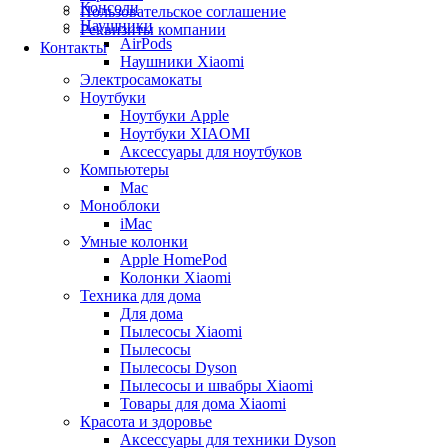
Консоли
Пользовательское соглашение
Наушники
Реквизиты компании
AirPods
Контакты
Наушники Xiaomi
Электросамокаты
Ноутбуки
Ноутбуки Apple
Ноутбуки XIAOMI
Аксессуары для ноутбуков
Компьютеры
Mac
Моноблоки
iMac
Умные колонки
Apple HomePod
Колонки Xiaomi
Техника для дома
Для дома
Пылесосы Xiaomi
Пылесосы
Пылесосы Dyson
Пылесосы и швабры Xiaomi
Товары для дома Xiaomi
Красота и здоровье
Аксессуары для техники Dyson