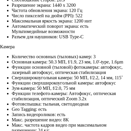
Разрешение экрана: 1440 x 3200
Частота обновления экрана: 120 Гц
Число пикселей на дюйм (PPI): 522
Максимальная яркость экрана: 1200 нит
Автоматический поворот экрана: есть
Мультимедийные возможности
Разъем для наушников: USB Type-C
Камера
Количество основных (тыловых) камер: 3
Основная камера: 50.3 МП, f/1.9, 23 мм, 1.0'-type, 1.6µm
Функции основной (тыловой) фотокамеры: автофокус,
лазерный автофокус, оптическая стабилизация
Сверхширокоугольная камера: 50 МП, f/2.2, 14 мм, 115˚
Функции сверхширокоугольной камеры: автофокус
Зум-камера: 50 МП, f/2.0, 75 мм
Функции телефото-камеры: Автофокус, оптическая
стабилизация, оптический Zoom 3.2x
Фотовспышка: тыльная, светодиодная
Geo Tagging: есть
Запись видеороликов: есть
Макс. разрешение видео: 8K
Макс. частота кадров видео при максимальном
разрешении: 24 к/с