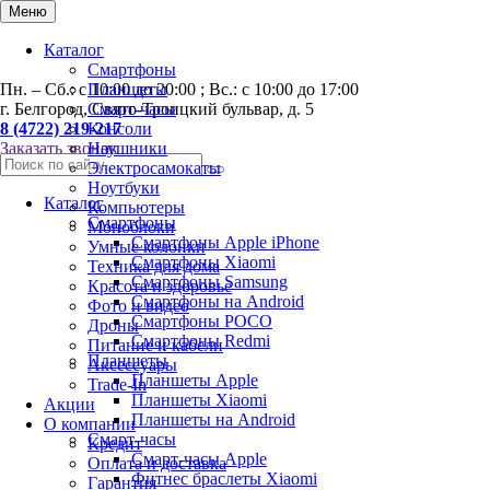
0
Меню
Каталог
Смартфоны
Пн. – Сб.: с 10:00 до 20:00 ; Вс.: с 10:00 до 17:00
Планшеты
г. Белгород, Свято-Троицкий бульвар, д. 5
Смарт-часы
8 (4722) 219-217
Консоли
Заказать звонок
Наушники
Электросамокаты
Ноутбуки
Каталог
Компьютеры
Смартфоны
Моноблоки
Смартфоны Apple iPhone
Умные колонки
Смартфоны Хiaomi
Техника для дома
Смартфоны Samsung
Красота и здоровье
Смартфоны на Android
Фото и видео
Смартфоны POCO
Дроны
Смартфоны Redmi
Питание и кабели
Планшеты
Аксессуары
Планшеты Apple
Trade-In
Планшеты Xiaomi
Акции
Планшеты на Android
О компании
Смарт-часы
Кредит
Смарт-часы Apple
Оплата и доставка
Фитнес браслеты Xiaomi
Гарантия