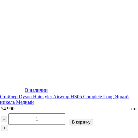
В наличии
Стайлер Dyson Hairstyler Airwrap HS05 Complete Long Яркий
никель Медный
54 990
шт
-
В корзину
+