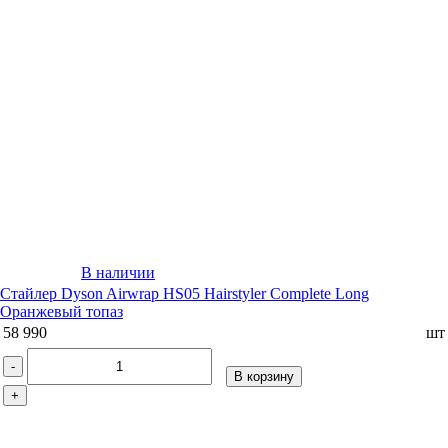
В наличии
Стайлер Dyson Airwrap HS05 Hairstyler Complete Long
Оранжевый топаз
58 990
шт
-
В корзину
+