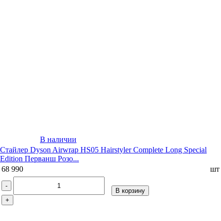
В наличии
Стайлер Dyson Airwrap HS05 Hairstyler Complete Long Special
Edition Перванш Розо...
68 990
шт
-
В корзину
+