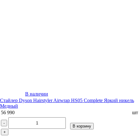
В наличии
Стайлер Dyson Hairstyler Airwrap HS05 Complete Яркий никель
Медный
56 990
шт
-
В корзину
+