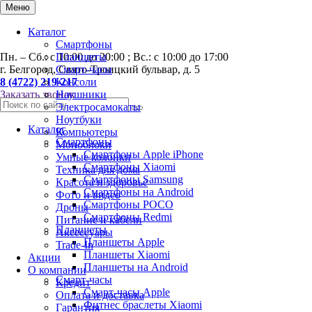
0
Меню
Каталог
Смартфоны
Пн. – Сб.: с 10:00 до 20:00 ; Вс.: с 10:00 до 17:00
Планшеты
г. Белгород, Свято-Троицкий бульвар, д. 5
Смарт-часы
8 (4722) 219-217
Консоли
Заказать звонок
Наушники
Электросамокаты
Ноутбуки
Каталог
Компьютеры
Смартфоны
Моноблоки
Смартфоны Apple iPhone
Умные колонки
Смартфоны Хiaomi
Техника для дома
Смартфоны Samsung
Красота и здоровье
Смартфоны на Android
Фото и видео
Смартфоны POCO
Дроны
Смартфоны Redmi
Питание и кабели
Планшеты
Аксессуары
Планшеты Apple
Trade-In
Планшеты Xiaomi
Акции
Планшеты на Android
О компании
Смарт-часы
Кредит
Смарт-часы Apple
Оплата и доставка
Фитнес браслеты Xiaomi
Гарантия