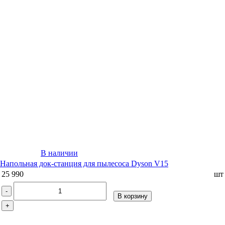
В наличии
Напольная док-станция для пылесоса Dyson V15
25 990
шт
-
В корзину
+