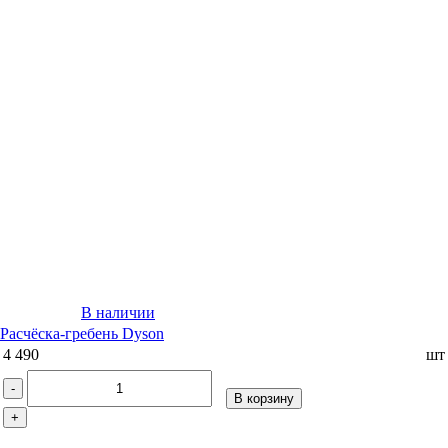
В наличии
Расчёска-гребень Dyson
4 490
шт
-
В корзину
+