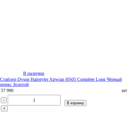
В наличии
Стайлер Dyson Hairstyler Airwrap HS05 Complete Long Чёрный
оникс Золотой
57 990
шт
-
В корзину
+