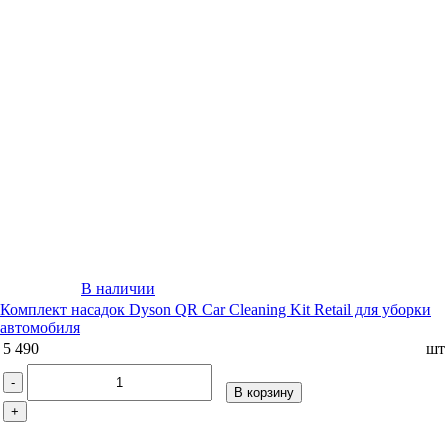
В наличии
Комплект насадок Dyson QR Car Cleaning Kit Retail для уборки
автомобиля
5 490
шт
-
В корзину
+