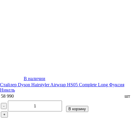
В наличии
Стайлер Dyson Hairstyler Airwrap HS05 Complete Long Фуксия
Никель
58 990
шт
-
В корзину
+