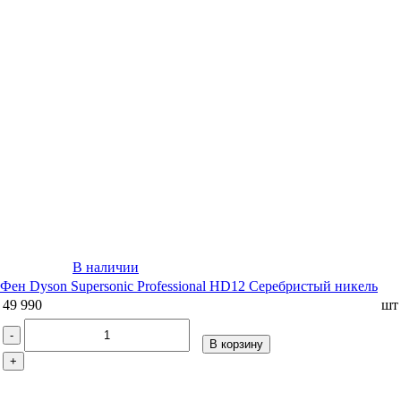
В наличии
Фен Dyson Supersonic Professional HD12 Серебристый никель
49 990
шт
-
В корзину
+