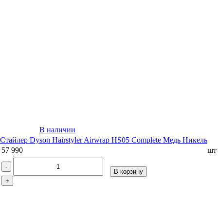
В наличии
Стайлер Dyson Hairstyler Airwrap HS05 Complete Медь Никель
57 990
шт
-
В корзину
+