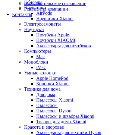
Консоли
Пользовательское соглашение
Наушники
Реквизиты компании
AirPods
Контакты
Наушники Xiaomi
Электросамокаты
Ноутбуки
Ноутбуки Apple
Ноутбуки XIAOMI
Аксессуары для ноутбуков
Компьютеры
Mac
Моноблоки
iMac
Умные колонки
Apple HomePod
Колонки Xiaomi
Техника для дома
Для дома
Пылесосы Xiaomi
Пылесосы
Пылесосы Dyson
Пылесосы и швабры Xiaomi
Товары для дома Xiaomi
Красота и здоровье
Аксессуары для техники Dyson