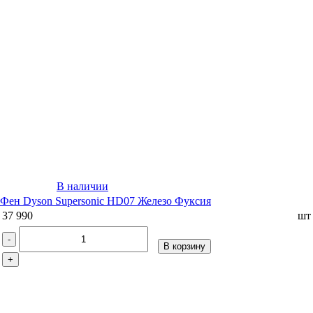
В наличии
Фен Dyson Supersonic HD07 Железо Фуксия
37 990
шт
-
В корзину
+