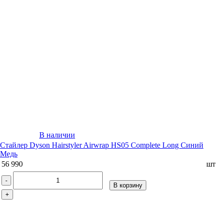
В наличии
Стайлер Dyson Hairstyler Airwrap HS05 Complete Long Синий
Медь
56 990
шт
-
В корзину
+