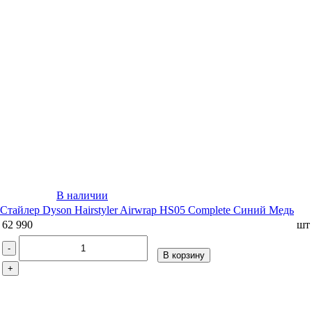
В наличии
Стайлер Dyson Hairstyler Airwrap HS05 Complete Синий Медь
62 990
шт
-
В корзину
+