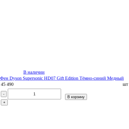
В наличии
Фен Dyson Supersonic HD07 Gift Edition Тёмно-синий Медный
45 490
шт
-
В корзину
+