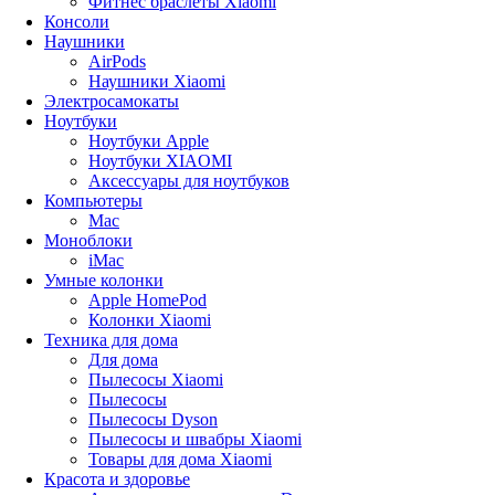
Фитнес браслеты Xiaomi
Консоли
Наушники
AirPods
Наушники Xiaomi
Электросамокаты
Ноутбуки
Ноутбуки Apple
Ноутбуки XIAOMI
Аксессуары для ноутбуков
Компьютеры
Mac
Моноблоки
iMac
Умные колонки
Apple HomePod
Колонки Xiaomi
Техника для дома
Для дома
Пылесосы Xiaomi
Пылесосы
Пылесосы Dyson
Пылесосы и швабры Xiaomi
Товары для дома Xiaomi
Красота и здоровье