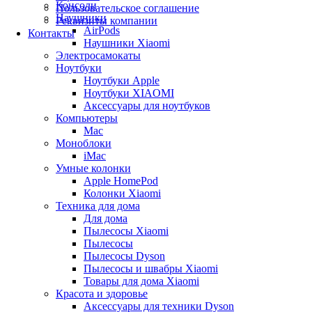
Консоли
Пользовательское соглашение
Наушники
Реквизиты компании
AirPods
Контакты
Наушники Xiaomi
Электросамокаты
Ноутбуки
Ноутбуки Apple
Ноутбуки XIAOMI
Аксессуары для ноутбуков
Компьютеры
Mac
Моноблоки
iMac
Умные колонки
Apple HomePod
Колонки Xiaomi
Техника для дома
Для дома
Пылесосы Xiaomi
Пылесосы
Пылесосы Dyson
Пылесосы и швабры Xiaomi
Товары для дома Xiaomi
Красота и здоровье
Аксессуары для техники Dyson