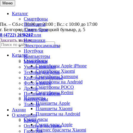
0
Меню
Каталог
Смартфоны
Пн. – Сб.: с 10:00 до 20:00 ; Вс.: с 10:00 до 17:00
Планшеты
г. Белгород, Свято-Троицкий бульвар, д. 5
Смарт-часы
8 (4722) 219-217
Консоли
Заказать звонок
Наушники
Электросамокаты
Ноутбуки
Каталог
Компьютеры
Смартфоны
Моноблоки
Смартфоны Apple iPhone
Умные колонки
Смартфоны Хiaomi
Техника для дома
Смартфоны Samsung
Красота и здоровье
Смартфоны на Android
Фото и видео
Смартфоны POCO
Дроны
Смартфоны Redmi
Питание и кабели
Планшеты
Аксессуары
Планшеты Apple
Trade-In
Планшеты Xiaomi
Акции
Планшеты на Android
О компании
Смарт-часы
Кредит
Смарт-часы Apple
Оплата и доставка
Фитнес браслеты Xiaomi
Гарантия