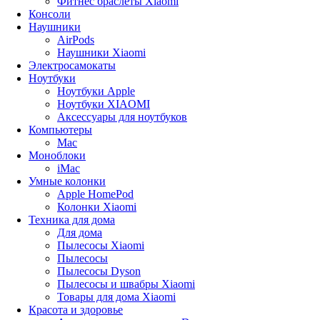
Фитнес браслеты Xiaomi
Консоли
Наушники
AirPods
Наушники Xiaomi
Электросамокаты
Ноутбуки
Ноутбуки Apple
Ноутбуки XIAOMI
Аксессуары для ноутбуков
Компьютеры
Mac
Моноблоки
iMac
Умные колонки
Apple HomePod
Колонки Xiaomi
Техника для дома
Для дома
Пылесосы Xiaomi
Пылесосы
Пылесосы Dyson
Пылесосы и швабры Xiaomi
Товары для дома Xiaomi
Красота и здоровье