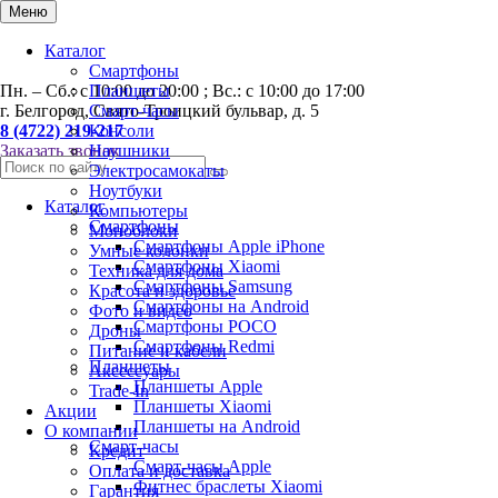
0
Меню
Каталог
Смартфоны
Пн. – Сб.: с 10:00 до 20:00 ; Вс.: с 10:00 до 17:00
Планшеты
г. Белгород, Свято-Троицкий бульвар, д. 5
Смарт-часы
8 (4722) 219-217
Консоли
Заказать звонок
Наушники
Электросамокаты
Ноутбуки
Каталог
Компьютеры
Смартфоны
Моноблоки
Смартфоны Apple iPhone
Умные колонки
Смартфоны Хiaomi
Техника для дома
Смартфоны Samsung
Красота и здоровье
Смартфоны на Android
Фото и видео
Смартфоны POCO
Дроны
Смартфоны Redmi
Питание и кабели
Планшеты
Аксессуары
Планшеты Apple
Trade-In
Планшеты Xiaomi
Акции
Планшеты на Android
О компании
Смарт-часы
Кредит
Смарт-часы Apple
Оплата и доставка
Фитнес браслеты Xiaomi
Гарантия