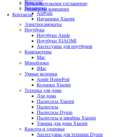
Консоли
Пользовательское соглашение
Наушники
Реквизиты компании
AirPods
Контакты
Наушники Xiaomi
Электросамокаты
Ноутбуки
Ноутбуки Apple
Ноутбуки XIAOMI
Аксессуары для ноутбуков
Компьютеры
Mac
Моноблоки
iMac
Умные колонки
Apple HomePod
Колонки Xiaomi
Техника для дома
Для дома
Пылесосы Xiaomi
Пылесосы
Пылесосы Dyson
Пылесосы и швабры Xiaomi
Товары для дома Xiaomi
Красота и здоровье
Аксессуары для техники Dyson