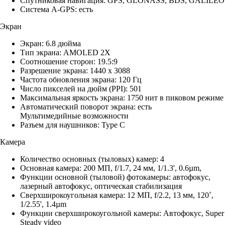
Спутниковая навигация: GPS, GLONASS, BDS, GALILEO
Система A-GPS: есть
Экран
Экран: 6.8 дюйма
Тип экрана: AMOLED 2X
Соотношение сторон: 19.5:9
Разрешение экрана: 1440 x 3088
Частота обновления экрана: 120 Гц
Число пикселей на дюйм (PPI): 501
Максимальная яркость экрана: 1750 нит в пиковом режиме
Автоматический поворот экрана: есть
Мультимедийные возможности
Разъем для наушников: Type C
Камера
Количество основных (тыловых) камер: 4
Основная камера: 200 МП, f/1.7, 24 мм, 1/1.3', 0.6µm,
Функции основной (тыловой) фотокамеры: автофокус,
лазерный автофокус, оптическая стабилизация
Сверхширокоугольная камера: 12 МП, f/2.2, 13 мм, 120˚,
1/2.55', 1.4µm
Функции сверхширокоугольной камеры: Автофокус, Super
Steady video