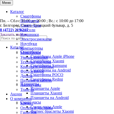
0
Меню
Каталог
Смартфоны
Пн. – Сб.: с 10:00 до 20:00 ; Вс.: с 10:00 до 17:00
Планшеты
г. Белгород, Свято-Троицкий бульвар, д. 5
Смарт-часы
8 (4722) 219-217
Консоли
Заказать звонок
Наушники
Электросамокаты
Ноутбуки
Каталог
Компьютеры
Смартфоны
Моноблоки
Смартфоны Apple iPhone
Умные колонки
Смартфоны Хiaomi
Техника для дома
Смартфоны Samsung
Красота и здоровье
Смартфоны на Android
Фото и видео
Смартфоны POCO
Дроны
Смартфоны Redmi
Питание и кабели
Планшеты
Аксессуары
Планшеты Apple
Trade-In
Планшеты Xiaomi
Акции
Планшеты на Android
О компании
Смарт-часы
Кредит
Смарт-часы Apple
Оплата и доставка
Фитнес браслеты Xiaomi
Гарантия