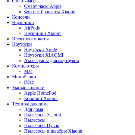
Смарт-часы
Смарт-часы Apple
Фитнес браслеты Xiaomi
Консоли
Наушники
AirPods
Наушники Xiaomi
Электросамокаты
Ноутбуки
Ноутбуки Apple
Ноутбуки XIAOMI
Аксессуары для ноутбуков
Компьютеры
Mac
Моноблоки
iMac
Умные колонки
Apple HomePod
Колонки Xiaomi
Техника для дома
Для дома
Пылесосы Xiaomi
Пылесосы
Пылесосы Dyson
Пылесосы и швабры Xiaomi