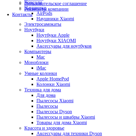
Консоли
Пользовательское соглашение
Наушники
Реквизиты компании
AirPods
Контакты
Наушники Xiaomi
Электросамокаты
Ноутбуки
Ноутбуки Apple
Ноутбуки XIAOMI
Аксессуары для ноутбуков
Компьютеры
Mac
Моноблоки
iMac
Умные колонки
Apple HomePod
Колонки Xiaomi
Техника для дома
Для дома
Пылесосы Xiaomi
Пылесосы
Пылесосы Dyson
Пылесосы и швабры Xiaomi
Товары для дома Xiaomi
Красота и здоровье
Аксессуары для техники Dyson