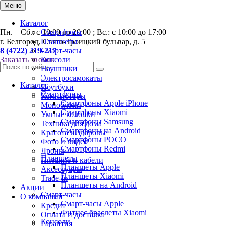
Меню
Каталог
Пн. – Сб.: с 10:00 до 20:00 ; Вс.: с 10:00 до 17:00
Смартфоны
г. Белгород, Свято-Троицкий бульвар, д. 5
Планшеты
8 (4722) 219-217
Смарт-часы
Заказать звонок
Консоли
Наушники
Электросамокаты
Каталог
Ноутбуки
Смартфоны
Компьютеры
Смартфоны Apple iPhone
Моноблоки
Смартфоны Хiaomi
Умные колонки
Смартфоны Samsung
Техника для дома
Смартфоны на Android
Красота и здоровье
Смартфоны POCO
Фото и видео
Смартфоны Redmi
Дроны
Планшеты
Питание и кабели
Планшеты Apple
Аксессуары
Планшеты Xiaomi
Trade-In
Планшеты на Android
Акции
Смарт-часы
О компании
Смарт-часы Apple
Кредит
Фитнес браслеты Xiaomi
Оплата и доставка
Консоли
Гарантия