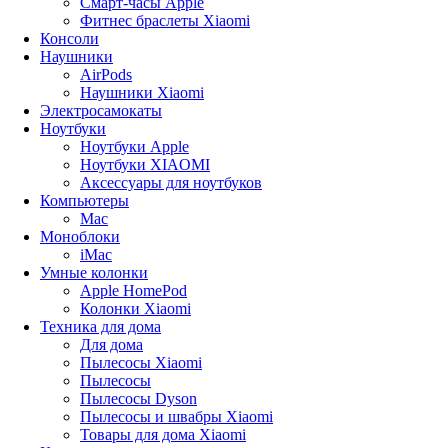
Смарт-часы Apple
Фитнес браслеты Xiaomi
Консоли
Наушники
AirPods
Наушники Xiaomi
Электросамокаты
Ноутбуки
Ноутбуки Apple
Ноутбуки XIAOMI
Аксессуары для ноутбуков
Компьютеры
Mac
Моноблоки
iMac
Умные колонки
Apple HomePod
Колонки Xiaomi
Техника для дома
Для дома
Пылесосы Xiaomi
Пылесосы
Пылесосы Dyson
Пылесосы и швабры Xiaomi
Товары для дома Xiaomi