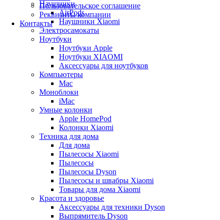
Наушники
Пользовательское соглашение
AirPods
Реквизиты компании
Наушники Xiaomi
Контакты
Электросамокаты
Ноутбуки
Ноутбуки Apple
Ноутбуки XIAOMI
Аксессуары для ноутбуков
Компьютеры
Mac
Моноблоки
iMac
Умные колонки
Apple HomePod
Колонки Xiaomi
Техника для дома
Для дома
Пылесосы Xiaomi
Пылесосы
Пылесосы Dyson
Пылесосы и швабры Xiaomi
Товары для дома Xiaomi
Красота и здоровье
Аксессуары для техники Dyson
Выпрямитель Dyson