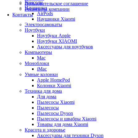
Консоли
Пользовательское соглашение
Наушники
Реквизиты компании
AirPods
Контакты
Наушники Xiaomi
Электросамокаты
Ноутбуки
Ноутбуки Apple
Ноутбуки XIAOMI
Аксессуары для ноутбуков
Компьютеры
Mac
Моноблоки
iMac
Умные колонки
Apple HomePod
Колонки Xiaomi
Техника для дома
Для дома
Пылесосы Xiaomi
Пылесосы
Пылесосы Dyson
Пылесосы и швабры Xiaomi
Товары для дома Xiaomi
Красота и здоровье
Аксессуары для техники Dyson