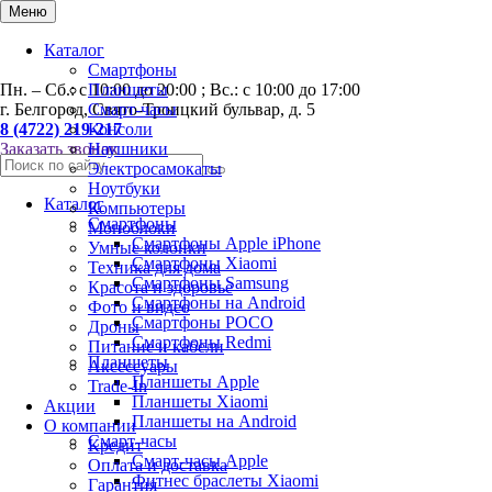
0
Меню
Каталог
Смартфоны
Пн. – Сб.: с 10:00 до 20:00 ; Вс.: с 10:00 до 17:00
Планшеты
г. Белгород, Свято-Троицкий бульвар, д. 5
Смарт-часы
8 (4722) 219-217
Консоли
Заказать звонок
Наушники
Электросамокаты
Ноутбуки
Каталог
Компьютеры
Смартфоны
Моноблоки
Смартфоны Apple iPhone
Умные колонки
Смартфоны Хiaomi
Техника для дома
Смартфоны Samsung
Красота и здоровье
Смартфоны на Android
Фото и видео
Смартфоны POCO
Дроны
Смартфоны Redmi
Питание и кабели
Планшеты
Аксессуары
Планшеты Apple
Trade-In
Планшеты Xiaomi
Акции
Планшеты на Android
О компании
Смарт-часы
Кредит
Смарт-часы Apple
Оплата и доставка
Фитнес браслеты Xiaomi
Гарантия