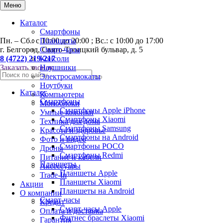
0
Меню
Каталог
Смартфоны
Пн. – Сб.: с 10:00 до 20:00 ; Вс.: с 10:00 до 17:00
Планшеты
г. Белгород, Свято-Троицкий бульвар, д. 5
Смарт-часы
8 (4722) 219-217
Консоли
Заказать звонок
Наушники
Электросамокаты
Ноутбуки
Каталог
Компьютеры
Смартфоны
Моноблоки
Смартфоны Apple iPhone
Умные колонки
Смартфоны Хiaomi
Техника для дома
Смартфоны Samsung
Красота и здоровье
Смартфоны на Android
Фото и видео
Смартфоны POCO
Дроны
Смартфоны Redmi
Питание и кабели
Планшеты
Аксессуары
Планшеты Apple
Trade-In
Планшеты Xiaomi
Акции
Планшеты на Android
О компании
Смарт-часы
Кредит
Смарт-часы Apple
Оплата и доставка
Фитнес браслеты Xiaomi
Гарантия