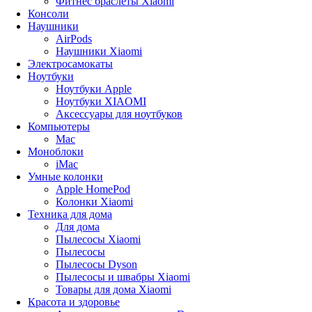
Фитнес браслеты Xiaomi
Консоли
Наушники
AirPods
Наушники Xiaomi
Электросамокаты
Ноутбуки
Ноутбуки Apple
Ноутбуки XIAOMI
Аксессуары для ноутбуков
Компьютеры
Mac
Моноблоки
iMac
Умные колонки
Apple HomePod
Колонки Xiaomi
Техника для дома
Для дома
Пылесосы Xiaomi
Пылесосы
Пылесосы Dyson
Пылесосы и швабры Xiaomi
Товары для дома Xiaomi
Красота и здоровье