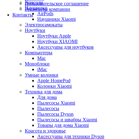
Консоли
Пользовательское соглашение
Наушники
Реквизиты компании
AirPods
Контакты
Наушники Xiaomi
Электросамокаты
Ноутбуки
Ноутбуки Apple
Ноутбуки XIAOMI
Аксессуары для ноутбуков
Компьютеры
Mac
Моноблоки
iMac
Умные колонки
Apple HomePod
Колонки Xiaomi
Техника для дома
Для дома
Пылесосы Xiaomi
Пылесосы
Пылесосы Dyson
Пылесосы и швабры Xiaomi
Товары для дома Xiaomi
Красота и здоровье
Аксессуары для техники Dyson