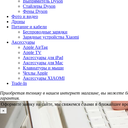
Выпрямитель Dyson
Стайлеры Dyson
Фены Dyson
Фото и видео
Дроны
Питание и кабели
Беспроводные зарядки
Зарядные устройства Xiaomi
Аксессуары
Apple AirTag
Apple TV
Аксессуары для iPad
Аксессуары для Mac
Клавиатуры и мыши
Чехлы Apple
Аксессуары XIAOMI
Trade-In
Приобретая технику в нашем интернет магазине, вы можете б
гарантия.
Оформите заявку на сайте, мы свяжемся с вами в ближайшее вр
×