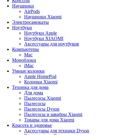
Консоли
Наушники
AirPods
Наушники Xiaomi
Электросамокаты
Ноутбуки
Ноутбуки Apple
Ноутбуки XIAOMI
Аксессуары для ноутбуков
Компьютеры
Mac
Моноблоки
iMac
Умные колонки
Apple HomePod
Колонки Xiaomi
Техника для дома
Для дома
Пылесосы Xiaomi
Пылесосы
Пылесосы Dyson
Пылесосы и швабры Xiaomi
Товары для дома Xiaomi
Красота и здоровье
Аксессуары для техники Dyson