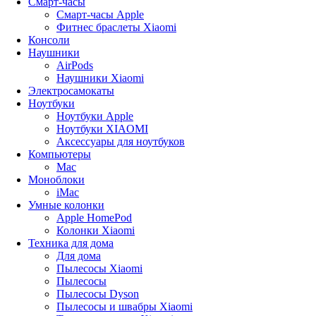
Смарт-часы
Смарт-часы Apple
Фитнес браслеты Xiaomi
Консоли
Наушники
AirPods
Наушники Xiaomi
Электросамокаты
Ноутбуки
Ноутбуки Apple
Ноутбуки XIAOMI
Аксессуары для ноутбуков
Компьютеры
Mac
Моноблоки
iMac
Умные колонки
Apple HomePod
Колонки Xiaomi
Техника для дома
Для дома
Пылесосы Xiaomi
Пылесосы
Пылесосы Dyson
Пылесосы и швабры Xiaomi