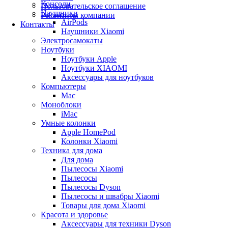
Консоли
Пользовательское соглашение
Наушники
Реквизиты компании
AirPods
Контакты
Наушники Xiaomi
Электросамокаты
Ноутбуки
Ноутбуки Apple
Ноутбуки XIAOMI
Аксессуары для ноутбуков
Компьютеры
Mac
Моноблоки
iMac
Умные колонки
Apple HomePod
Колонки Xiaomi
Техника для дома
Для дома
Пылесосы Xiaomi
Пылесосы
Пылесосы Dyson
Пылесосы и швабры Xiaomi
Товары для дома Xiaomi
Красота и здоровье
Аксессуары для техники Dyson