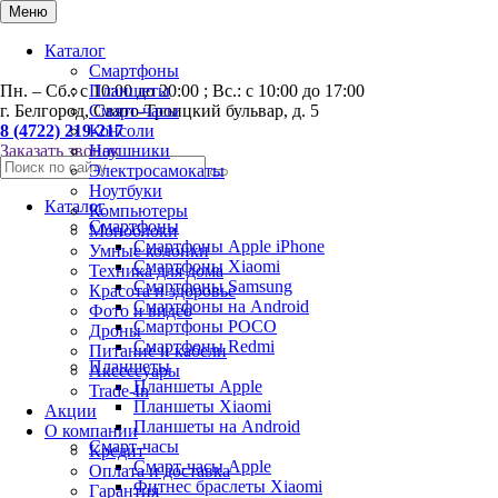
0
Меню
Каталог
Смартфоны
Пн. – Сб.: с 10:00 до 20:00 ; Вс.: с 10:00 до 17:00
Планшеты
г. Белгород, Свято-Троицкий бульвар, д. 5
Смарт-часы
8 (4722) 219-217
Консоли
Заказать звонок
Наушники
Электросамокаты
Ноутбуки
Каталог
Компьютеры
Смартфоны
Моноблоки
Смартфоны Apple iPhone
Умные колонки
Смартфоны Хiaomi
Техника для дома
Смартфоны Samsung
Красота и здоровье
Смартфоны на Android
Фото и видео
Смартфоны POCO
Дроны
Смартфоны Redmi
Питание и кабели
Планшеты
Аксессуары
Планшеты Apple
Trade-In
Планшеты Xiaomi
Акции
Планшеты на Android
О компании
Смарт-часы
Кредит
Смарт-часы Apple
Оплата и доставка
Фитнес браслеты Xiaomi
Гарантия