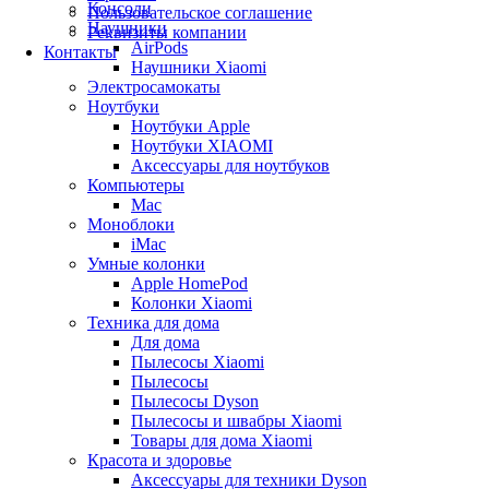
Консоли
Пользовательское соглашение
Наушники
Реквизиты компании
AirPods
Контакты
Наушники Xiaomi
Электросамокаты
Ноутбуки
Ноутбуки Apple
Ноутбуки XIAOMI
Аксессуары для ноутбуков
Компьютеры
Mac
Моноблоки
iMac
Умные колонки
Apple HomePod
Колонки Xiaomi
Техника для дома
Для дома
Пылесосы Xiaomi
Пылесосы
Пылесосы Dyson
Пылесосы и швабры Xiaomi
Товары для дома Xiaomi
Красота и здоровье
Аксессуары для техники Dyson