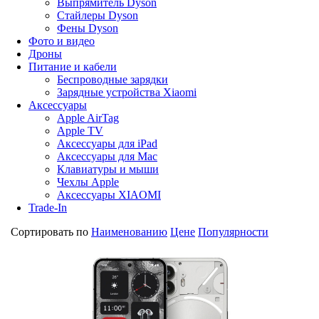
Выпрямитель Dyson
Стайлеры Dyson
Фены Dyson
Фото и видео
Дроны
Питание и кабели
Беспроводные зарядки
Зарядные устройства Xiaomi
Аксессуары
Apple AirTag
Apple TV
Аксессуары для iPad
Аксессуары для Mac
Клавиатуры и мыши
Чехлы Apple
Аксессуары XIAOMI
Trade-In
Сортировать по
Наименованию
Цене
Популярности