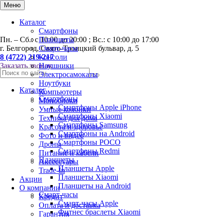
0
Меню
Каталог
Смартфоны
Пн. – Сб.: с 10:00 до 20:00 ; Вс.: с 10:00 до 17:00
Планшеты
г. Белгород, Свято-Троицкий бульвар, д. 5
Смарт-часы
8 (4722) 219-217
Консоли
Заказать звонок
Наушники
Электросамокаты
Ноутбуки
Каталог
Компьютеры
Смартфоны
Моноблоки
Смартфоны Apple iPhone
Умные колонки
Смартфоны Хiaomi
Техника для дома
Смартфоны Samsung
Красота и здоровье
Смартфоны на Android
Фото и видео
Смартфоны POCO
Дроны
Смартфоны Redmi
Питание и кабели
Планшеты
Аксессуары
Планшеты Apple
Trade-In
Планшеты Xiaomi
Акции
Планшеты на Android
О компании
Смарт-часы
Кредит
Смарт-часы Apple
Оплата и доставка
Фитнес браслеты Xiaomi
Гарантия