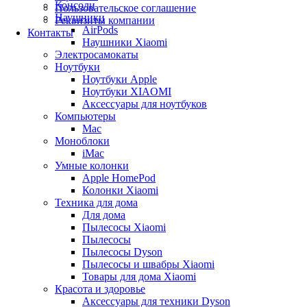
Консоли
Пользовательское соглашение
Наушники
Реквизиты компании
AirPods
Контакты
Наушники Xiaomi
Электросамокаты
Ноутбуки
Ноутбуки Apple
Ноутбуки XIAOMI
Аксессуары для ноутбуков
Компьютеры
Mac
Моноблоки
iMac
Умные колонки
Apple HomePod
Колонки Xiaomi
Техника для дома
Для дома
Пылесосы Xiaomi
Пылесосы
Пылесосы Dyson
Пылесосы и швабры Xiaomi
Товары для дома Xiaomi
Красота и здоровье
Аксессуары для техники Dyson