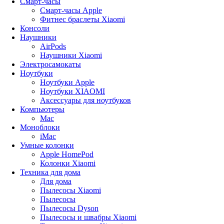
Смарт-часы
Смарт-часы Apple
Фитнес браслеты Xiaomi
Консоли
Наушники
AirPods
Наушники Xiaomi
Электросамокаты
Ноутбуки
Ноутбуки Apple
Ноутбуки XIAOMI
Аксессуары для ноутбуков
Компьютеры
Mac
Моноблоки
iMac
Умные колонки
Apple HomePod
Колонки Xiaomi
Техника для дома
Для дома
Пылесосы Xiaomi
Пылесосы
Пылесосы Dyson
Пылесосы и швабры Xiaomi