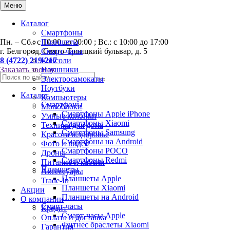
0
Меню
Каталог
Смартфоны
Пн. – Сб.: с 10:00 до 20:00 ; Вс.: с 10:00 до 17:00
Планшеты
г. Белгород, Свято-Троицкий бульвар, д. 5
Смарт-часы
8 (4722) 219-217
Консоли
Заказать звонок
Наушники
Электросамокаты
Ноутбуки
Каталог
Компьютеры
Смартфоны
Моноблоки
Смартфоны Apple iPhone
Умные колонки
Смартфоны Хiaomi
Техника для дома
Смартфоны Samsung
Красота и здоровье
Смартфоны на Android
Фото и видео
Смартфоны POCO
Дроны
Смартфоны Redmi
Питание и кабели
Планшеты
Аксессуары
Планшеты Apple
Trade-In
Планшеты Xiaomi
Акции
Планшеты на Android
О компании
Смарт-часы
Кредит
Смарт-часы Apple
Оплата и доставка
Фитнес браслеты Xiaomi
Гарантия