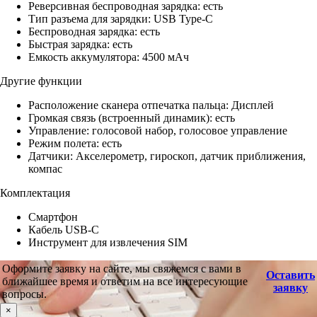
Реверсивная беспроводная зарядка: есть
Тип разъема для зарядки: USB Type-C
Беспроводная зарядка: есть
Быстрая зарядка: есть
Емкость аккумулятора: 4500 мАч
Другие функции
Расположение сканера отпечатка пальца: Дисплей
Громкая связь (встроенный динамик): есть
Управление: голосовой набор, голосовое управление
Режим полета: есть
Датчики: Акселерометр, гироскоп, датчик приближения,
компас
Комплектация
Смартфон
Кабель USB-C
Инструмент для извлечения SIM
Оформите заявку на сайте, мы свяжемся с вами в
Оставить
ближайшее время и ответим на все интересующие
заявку
вопросы.
×