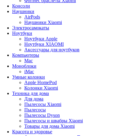
Фитнес браслеты Xiaomi
Консоли
Наушники
AirPods
Наушники Xiaomi
Электросамокаты
Ноутбуки
Ноутбуки Apple
Ноутбуки XIAOMI
Аксессуары для ноутбуков
Компьютеры
Mac
Моноблоки
iMac
Умные колонки
Apple HomePod
Колонки Xiaomi
Техника для дома
Для дома
Пылесосы Xiaomi
Пылесосы
Пылесосы Dyson
Пылесосы и швабры Xiaomi
Товары для дома Xiaomi
Красота и здоровье