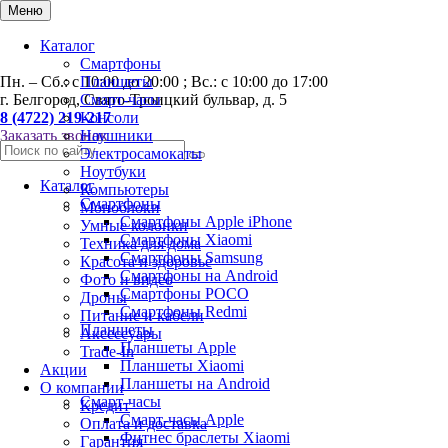
0
Меню
Каталог
Смартфоны
Пн. – Сб.: с 10:00 до 20:00 ; Вс.: с 10:00 до 17:00
Планшеты
г. Белгород, Свято-Троицкий бульвар, д. 5
Смарт-часы
8 (4722) 219-217
Консоли
Заказать звонок
Наушники
Электросамокаты
Ноутбуки
Каталог
Компьютеры
Смартфоны
Моноблоки
Смартфоны Apple iPhone
Умные колонки
Смартфоны Хiaomi
Техника для дома
Смартфоны Samsung
Красота и здоровье
Смартфоны на Android
Фото и видео
Смартфоны POCO
Дроны
Смартфоны Redmi
Питание и кабели
Планшеты
Аксессуары
Планшеты Apple
Trade-In
Планшеты Xiaomi
Акции
Планшеты на Android
О компании
Смарт-часы
Кредит
Смарт-часы Apple
Оплата и доставка
Фитнес браслеты Xiaomi
Гарантия