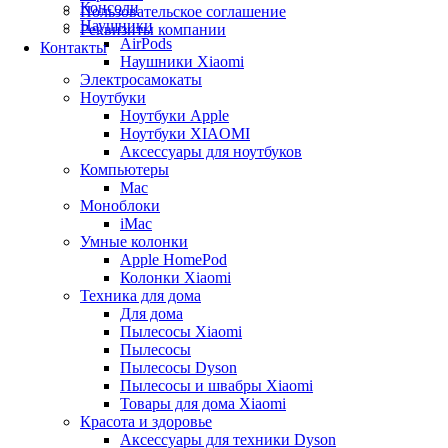
Консоли
Пользовательское соглашение
Наушники
Реквизиты компании
AirPods
Контакты
Наушники Xiaomi
Электросамокаты
Ноутбуки
Ноутбуки Apple
Ноутбуки XIAOMI
Аксессуары для ноутбуков
Компьютеры
Mac
Моноблоки
iMac
Умные колонки
Apple HomePod
Колонки Xiaomi
Техника для дома
Для дома
Пылесосы Xiaomi
Пылесосы
Пылесосы Dyson
Пылесосы и швабры Xiaomi
Товары для дома Xiaomi
Красота и здоровье
Аксессуары для техники Dyson