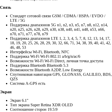
Связь
Стандарт сотовой связи GSM / CDMA / HSPA / EVDO /
LTE / 5G
Поддержка диапазонов 5G n1, n2, n3, n5, n7, n8, n12, n14,
n20, n25, n26, n28, n29, n30, n38, n40, n41, n48, n53, n66,
n70, n71, n77, n78, n79
Поддержка диапазонов LTE 1, 2, 3, 4, 5, 7, 8, 12, 13, 14, 17,
18, 19, 20, 25, 26, 28, 29, 30, 32, 66, 71, 34, 38, 39, 40, 41, 42,
46, 48, 53
Интерфейсы Wi-Fi, Bluetooth, NFC
Поддержка Wi-Fi Wi-Fi 802.11 a/b/g/n/ac/6
Возможности Wi-Fi Wi-Fi Direct, личная точка доступа
Поддержка Bluetooth Bluetooth 5.3
Возможности Bluetooth A2DP, Low Energy
Спутниковая навигация GPS, GLONASS, GALILEO, BDS,
QZS
Система A-GPS есть
Экран
Экран 6.1"
Тип экрана Super Retina XDR OLED
Соотношение сторон 19.5:9