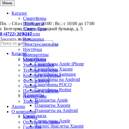
0
Меню
Каталог
Смартфоны
Пн. – Сб.: с 10:00 до 20:00 ; Вс.: с 10:00 до 17:00
Планшеты
г. Белгород, Свято-Троицкий бульвар, д. 5
Смарт-часы
8 (4722) 219-217
Консоли
Заказать звонок
Наушники
Электросамокаты
Ноутбуки
Каталог
Компьютеры
Смартфоны
Моноблоки
Смартфоны Apple iPhone
Умные колонки
Смартфоны Хiaomi
Техника для дома
Смартфоны Samsung
Красота и здоровье
Смартфоны на Android
Фото и видео
Смартфоны POCO
Дроны
Смартфоны Redmi
Питание и кабели
Планшеты
Аксессуары
Планшеты Apple
Trade-In
Планшеты Xiaomi
Акции
Планшеты на Android
О компании
Смарт-часы
Кредит
Смарт-часы Apple
Оплата и доставка
Фитнес браслеты Xiaomi
Гарантия