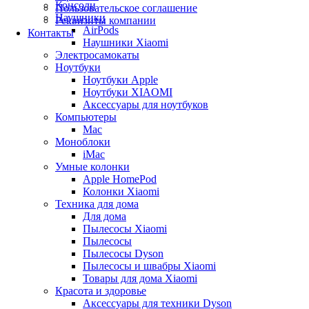
Консоли
Пользовательское соглашение
Наушники
Реквизиты компании
AirPods
Контакты
Наушники Xiaomi
Электросамокаты
Ноутбуки
Ноутбуки Apple
Ноутбуки XIAOMI
Аксессуары для ноутбуков
Компьютеры
Mac
Моноблоки
iMac
Умные колонки
Apple HomePod
Колонки Xiaomi
Техника для дома
Для дома
Пылесосы Xiaomi
Пылесосы
Пылесосы Dyson
Пылесосы и швабры Xiaomi
Товары для дома Xiaomi
Красота и здоровье
Аксессуары для техники Dyson