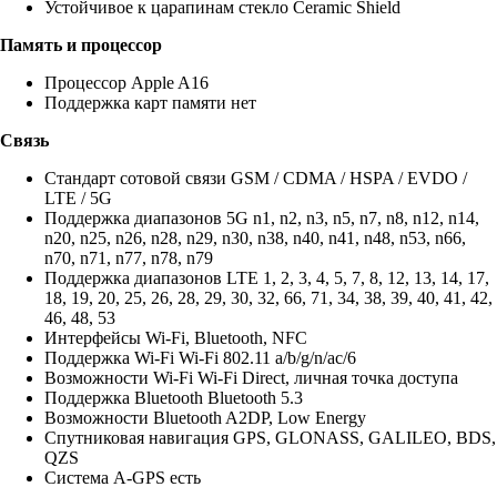
Устойчивое к царапинам стекло Ceramic Shield
Память и процессор
Процессор Apple A16
Поддержка карт памяти нет
Связь
Стандарт сотовой связи GSM / CDMA / HSPA / EVDO /
LTE / 5G
Поддержка диапазонов 5G n1, n2, n3, n5, n7, n8, n12, n14,
n20, n25, n26, n28, n29, n30, n38, n40, n41, n48, n53, n66,
n70, n71, n77, n78, n79
Поддержка диапазонов LTE 1, 2, 3, 4, 5, 7, 8, 12, 13, 14, 17,
18, 19, 20, 25, 26, 28, 29, 30, 32, 66, 71, 34, 38, 39, 40, 41, 42,
46, 48, 53
Интерфейсы Wi-Fi, Bluetooth, NFC
Поддержка Wi-Fi Wi-Fi 802.11 a/b/g/n/ac/6
Возможности Wi-Fi Wi-Fi Direct, личная точка доступа
Поддержка Bluetooth Bluetooth 5.3
Возможности Bluetooth A2DP, Low Energy
Спутниковая навигация GPS, GLONASS, GALILEO, BDS,
QZS
Система A-GPS есть