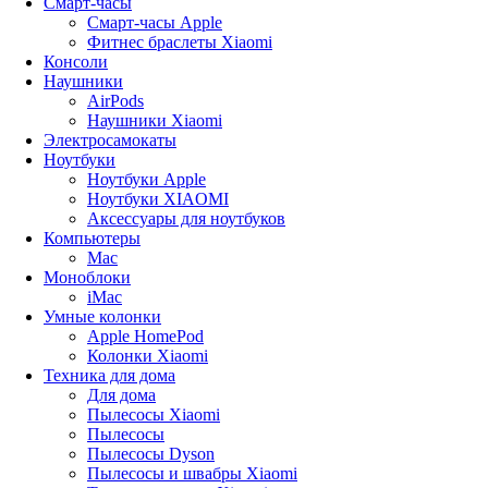
Смарт-часы
Смарт-часы Apple
Фитнес браслеты Xiaomi
Консоли
Наушники
AirPods
Наушники Xiaomi
Электросамокаты
Ноутбуки
Ноутбуки Apple
Ноутбуки XIAOMI
Аксессуары для ноутбуков
Компьютеры
Mac
Моноблоки
iMac
Умные колонки
Apple HomePod
Колонки Xiaomi
Техника для дома
Для дома
Пылесосы Xiaomi
Пылесосы
Пылесосы Dyson
Пылесосы и швабры Xiaomi