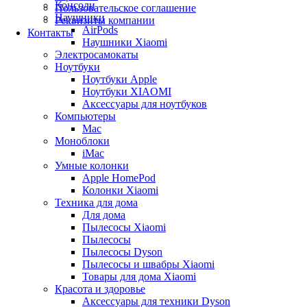
Консоли
Пользовательское соглашение
Наушники
Реквизиты компании
AirPods
Контакты
Наушники Xiaomi
Электросамокаты
Ноутбуки
Ноутбуки Apple
Ноутбуки XIAOMI
Аксессуары для ноутбуков
Компьютеры
Mac
Моноблоки
iMac
Умные колонки
Apple HomePod
Колонки Xiaomi
Техника для дома
Для дома
Пылесосы Xiaomi
Пылесосы
Пылесосы Dyson
Пылесосы и швабры Xiaomi
Товары для дома Xiaomi
Красота и здоровье
Аксессуары для техники Dyson