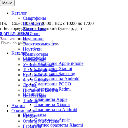
0
Меню
Каталог
Смартфоны
Пн. – Сб.: с 10:00 до 20:00 ; Вс.: с 10:00 до 17:00
Планшеты
г. Белгород, Свято-Троицкий бульвар, д. 5
Смарт-часы
8 (4722) 219-217
Консоли
Заказать звонок
Наушники
Электросамокаты
Ноутбуки
Каталог
Компьютеры
Смартфоны
Моноблоки
Смартфоны Apple iPhone
Умные колонки
Смартфоны Хiaomi
Техника для дома
Смартфоны Samsung
Красота и здоровье
Смартфоны на Android
Фото и видео
Смартфоны POCO
Дроны
Смартфоны Redmi
Питание и кабели
Планшеты
Аксессуары
Планшеты Apple
Trade-In
Планшеты Xiaomi
Акции
Планшеты на Android
О компании
Смарт-часы
Кредит
Смарт-часы Apple
Оплата и доставка
Фитнес браслеты Xiaomi
Гарантия