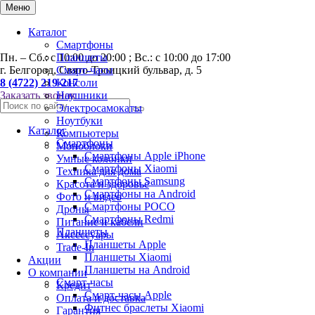
0
Меню
Каталог
Смартфоны
Пн. – Сб.: с 10:00 до 20:00 ; Вс.: с 10:00 до 17:00
Планшеты
г. Белгород, Свято-Троицкий бульвар, д. 5
Смарт-часы
8 (4722) 219-217
Консоли
Заказать звонок
Наушники
Электросамокаты
Ноутбуки
Каталог
Компьютеры
Смартфоны
Моноблоки
Смартфоны Apple iPhone
Умные колонки
Смартфоны Хiaomi
Техника для дома
Смартфоны Samsung
Красота и здоровье
Смартфоны на Android
Фото и видео
Смартфоны POCO
Дроны
Смартфоны Redmi
Питание и кабели
Планшеты
Аксессуары
Планшеты Apple
Trade-In
Планшеты Xiaomi
Акции
Планшеты на Android
О компании
Смарт-часы
Кредит
Смарт-часы Apple
Оплата и доставка
Фитнес браслеты Xiaomi
Гарантия