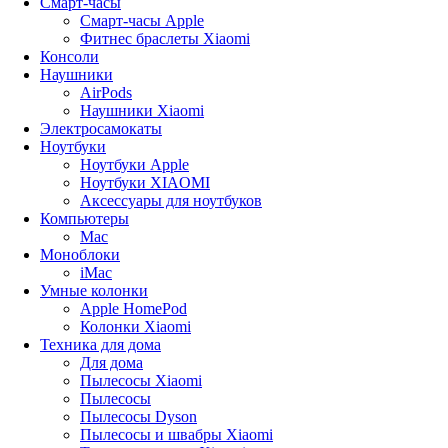
Смарт-часы
Смарт-часы Apple
Фитнес браслеты Xiaomi
Консоли
Наушники
AirPods
Наушники Xiaomi
Электросамокаты
Ноутбуки
Ноутбуки Apple
Ноутбуки XIAOMI
Аксессуары для ноутбуков
Компьютеры
Mac
Моноблоки
iMac
Умные колонки
Apple HomePod
Колонки Xiaomi
Техника для дома
Для дома
Пылесосы Xiaomi
Пылесосы
Пылесосы Dyson
Пылесосы и швабры Xiaomi