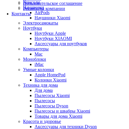
Консоли
Пользовательское соглашение
Наушники
Реквизиты компании
AirPods
Контакты
Наушники Xiaomi
Электросамокаты
Ноутбуки
Ноутбуки Apple
Ноутбуки XIAOMI
Аксессуары для ноутбуков
Компьютеры
Mac
Моноблоки
iMac
Умные колонки
Apple HomePod
Колонки Xiaomi
Техника для дома
Для дома
Пылесосы Xiaomi
Пылесосы
Пылесосы Dyson
Пылесосы и швабры Xiaomi
Товары для дома Xiaomi
Красота и здоровье
Аксессуары для техники Dyson