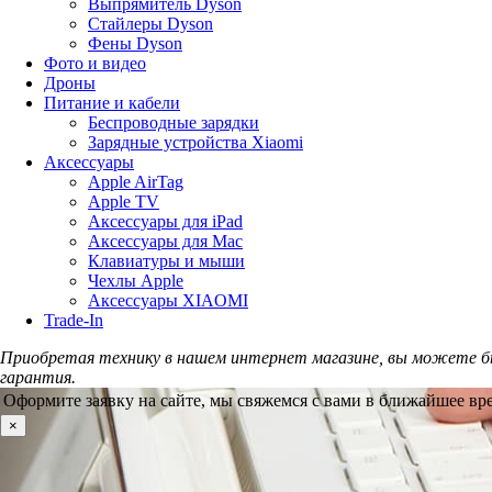
Выпрямитель Dyson
Стайлеры Dyson
Фены Dyson
Фото и видео
Дроны
Питание и кабели
Беспроводные зарядки
Зарядные устройства Xiaomi
Аксессуары
Apple AirTag
Apple TV
Аксессуары для iPad
Аксессуары для Mac
Клавиатуры и мыши
Чехлы Apple
Аксессуары XIAOMI
Trade-In
Приобретая технику в нашем интернет магазине, вы можете б
гарантия.
Оформите заявку на сайте, мы свяжемся с вами в ближайшее вр
×