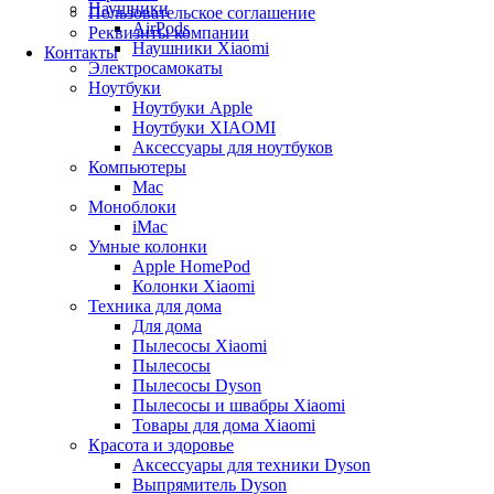
Наушники
Пользовательское соглашение
AirPods
Реквизиты компании
Наушники Xiaomi
Контакты
Электросамокаты
Ноутбуки
Ноутбуки Apple
Ноутбуки XIAOMI
Аксессуары для ноутбуков
Компьютеры
Mac
Моноблоки
iMac
Умные колонки
Apple HomePod
Колонки Xiaomi
Техника для дома
Для дома
Пылесосы Xiaomi
Пылесосы
Пылесосы Dyson
Пылесосы и швабры Xiaomi
Товары для дома Xiaomi
Красота и здоровье
Аксессуары для техники Dyson
Выпрямитель Dyson