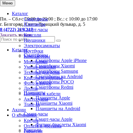
Меню
Каталог
Пн. – Сб.: с 10:00 до 20:00 ; Вс.: с 10:00 до 17:00
Смартфоны
г. Белгород, Свято-Троицкий бульвар, д. 5
Планшеты
8 (4722) 219-217
Смарт-часы
Заказать звонок
Консоли
Наушники
Электросамокаты
Каталог
Ноутбуки
Смартфоны
Компьютеры
Смартфоны Apple iPhone
Моноблоки
Смартфоны Хiaomi
Умные колонки
Смартфоны Samsung
Техника для дома
Смартфоны на Android
Красота и здоровье
Смартфоны POCO
Фото и видео
Смартфоны Redmi
Дроны
Планшеты
Питание и кабели
Планшеты Apple
Аксессуары
Планшеты Xiaomi
Trade-In
Планшеты на Android
Акции
Смарт-часы
О компании
Смарт-часы Apple
Кредит
Фитнес браслеты Xiaomi
Оплата и доставка
Консоли
Гарантия