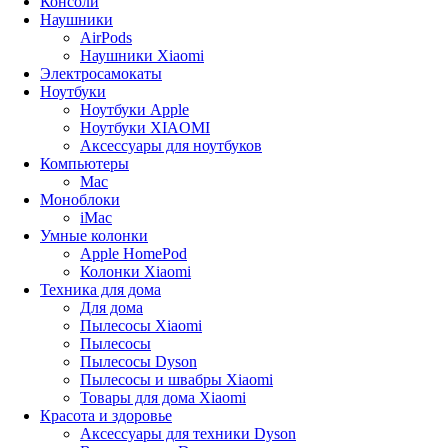
Консоли
Наушники
AirPods
Наушники Xiaomi
Электросамокаты
Ноутбуки
Ноутбуки Apple
Ноутбуки XIAOMI
Аксессуары для ноутбуков
Компьютеры
Mac
Моноблоки
iMac
Умные колонки
Apple HomePod
Колонки Xiaomi
Техника для дома
Для дома
Пылесосы Xiaomi
Пылесосы
Пылесосы Dyson
Пылесосы и швабры Xiaomi
Товары для дома Xiaomi
Красота и здоровье
Аксессуары для техники Dyson