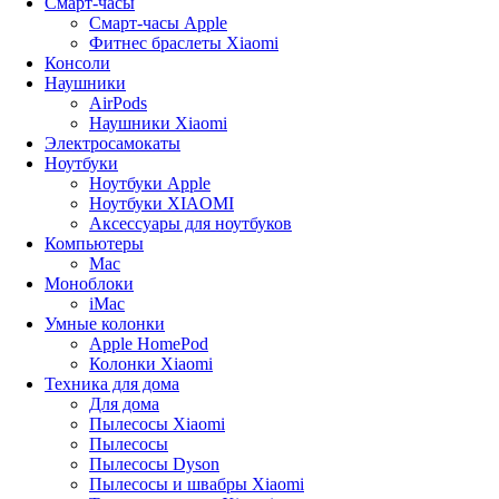
Смарт-часы
Смарт-часы Apple
Фитнес браслеты Xiaomi
Консоли
Наушники
AirPods
Наушники Xiaomi
Электросамокаты
Ноутбуки
Ноутбуки Apple
Ноутбуки XIAOMI
Аксессуары для ноутбуков
Компьютеры
Mac
Моноблоки
iMac
Умные колонки
Apple HomePod
Колонки Xiaomi
Техника для дома
Для дома
Пылесосы Xiaomi
Пылесосы
Пылесосы Dyson
Пылесосы и швабры Xiaomi