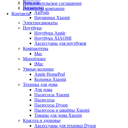
Консоли
Пользовательское соглашение
Наушники
Реквизиты компании
AirPods
Контакты
Наушники Xiaomi
Электросамокаты
Ноутбуки
Ноутбуки Apple
Ноутбуки XIAOMI
Аксессуары для ноутбуков
Компьютеры
Mac
Моноблоки
iMac
Умные колонки
Apple HomePod
Колонки Xiaomi
Техника для дома
Для дома
Пылесосы Xiaomi
Пылесосы
Пылесосы Dyson
Пылесосы и швабры Xiaomi
Товары для дома Xiaomi
Красота и здоровье
Аксессуары для техники Dyson