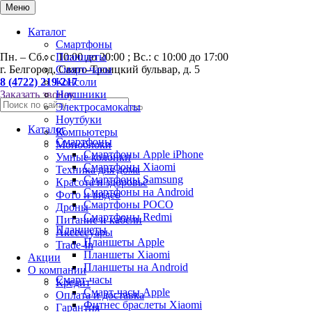
0
Меню
Каталог
Смартфоны
Пн. – Сб.: с 10:00 до 20:00 ; Вс.: с 10:00 до 17:00
Планшеты
г. Белгород, Свято-Троицкий бульвар, д. 5
Смарт-часы
8 (4722) 219-217
Консоли
Заказать звонок
Наушники
Электросамокаты
Ноутбуки
Каталог
Компьютеры
Смартфоны
Моноблоки
Смартфоны Apple iPhone
Умные колонки
Смартфоны Хiaomi
Техника для дома
Смартфоны Samsung
Красота и здоровье
Смартфоны на Android
Фото и видео
Смартфоны POCO
Дроны
Смартфоны Redmi
Питание и кабели
Планшеты
Аксессуары
Планшеты Apple
Trade-In
Планшеты Xiaomi
Акции
Планшеты на Android
О компании
Смарт-часы
Кредит
Смарт-часы Apple
Оплата и доставка
Фитнес браслеты Xiaomi
Гарантия