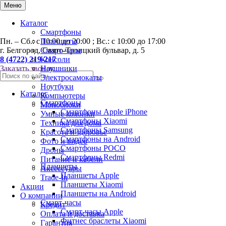
0
Меню
Каталог
Смартфоны
Пн. – Сб.: с 10:00 до 20:00 ; Вс.: с 10:00 до 17:00
Планшеты
г. Белгород, Свято-Троицкий бульвар, д. 5
Смарт-часы
8 (4722) 219-217
Консоли
Заказать звонок
Наушники
Электросамокаты
Ноутбуки
Каталог
Компьютеры
Смартфоны
Моноблоки
Смартфоны Apple iPhone
Умные колонки
Смартфоны Хiaomi
Техника для дома
Смартфоны Samsung
Красота и здоровье
Смартфоны на Android
Фото и видео
Смартфоны POCO
Дроны
Смартфоны Redmi
Питание и кабели
Планшеты
Аксессуары
Планшеты Apple
Trade-In
Планшеты Xiaomi
Акции
Планшеты на Android
О компании
Смарт-часы
Кредит
Смарт-часы Apple
Оплата и доставка
Фитнес браслеты Xiaomi
Гарантия