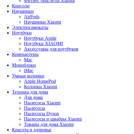
Фитнес браслеты Xiaomi
Консоли
Наушники
AirPods
Наушники Xiaomi
Электросамокаты
Ноутбуки
Ноутбуки Apple
Ноутбуки XIAOMI
Аксессуары для ноутбуков
Компьютеры
Mac
Моноблоки
iMac
Умные колонки
Apple HomePod
Колонки Xiaomi
Техника для дома
Для дома
Пылесосы Xiaomi
Пылесосы
Пылесосы Dyson
Пылесосы и швабры Xiaomi
Товары для дома Xiaomi
Красота и здоровье