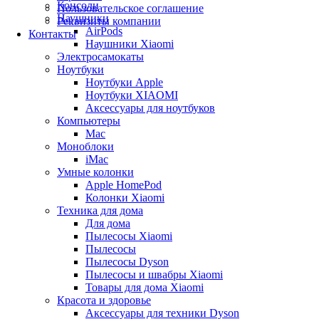
Консоли
Пользовательское соглашение
Наушники
Реквизиты компании
AirPods
Контакты
Наушники Xiaomi
Электросамокаты
Ноутбуки
Ноутбуки Apple
Ноутбуки XIAOMI
Аксессуары для ноутбуков
Компьютеры
Mac
Моноблоки
iMac
Умные колонки
Apple HomePod
Колонки Xiaomi
Техника для дома
Для дома
Пылесосы Xiaomi
Пылесосы
Пылесосы Dyson
Пылесосы и швабры Xiaomi
Товары для дома Xiaomi
Красота и здоровье
Аксессуары для техники Dyson