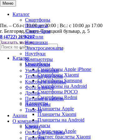
0
Меню
Каталог
Смартфоны
Пн. – Сб.: с 10:00 до 20:00 ; Вс.: с 10:00 до 17:00
Планшеты
г. Белгород, Свято-Троицкий бульвар, д. 5
Смарт-часы
8 (4722) 219-217
Консоли
Заказать звонок
Наушники
Электросамокаты
Ноутбуки
Каталог
Компьютеры
Смартфоны
Моноблоки
Смартфоны Apple iPhone
Умные колонки
Смартфоны Хiaomi
Техника для дома
Смартфоны Samsung
Красота и здоровье
Смартфоны на Android
Фото и видео
Смартфоны POCO
Дроны
Смартфоны Redmi
Питание и кабели
Планшеты
Аксессуары
Планшеты Apple
Trade-In
Планшеты Xiaomi
Акции
Планшеты на Android
О компании
Смарт-часы
Кредит
Смарт-часы Apple
Оплата и доставка
Фитнес браслеты Xiaomi
Гарантия