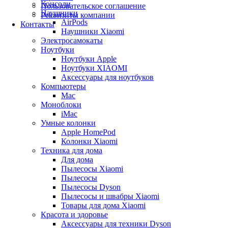
Консоли
Пользовательское соглашение
Наушники
Реквизиты компании
AirPods
Контакты
Наушники Xiaomi
Электросамокаты
Ноутбуки
Ноутбуки Apple
Ноутбуки XIAOMI
Аксессуары для ноутбуков
Компьютеры
Mac
Моноблоки
iMac
Умные колонки
Apple HomePod
Колонки Xiaomi
Техника для дома
Для дома
Пылесосы Xiaomi
Пылесосы
Пылесосы Dyson
Пылесосы и швабры Xiaomi
Товары для дома Xiaomi
Красота и здоровье
Аксессуары для техники Dyson