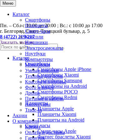
0
Меню
Каталог
Смартфоны
Пн. – Сб.: с 10:00 до 20:00 ; Вс.: с 10:00 до 17:00
Планшеты
г. Белгород, Свято-Троицкий бульвар, д. 5
Смарт-часы
8 (4722) 219-217
Консоли
Заказать звонок
Наушники
Электросамокаты
Ноутбуки
Каталог
Компьютеры
Смартфоны
Моноблоки
Смартфоны Apple iPhone
Умные колонки
Смартфоны Хiaomi
Техника для дома
Смартфоны Samsung
Красота и здоровье
Смартфоны на Android
Фото и видео
Смартфоны POCO
Дроны
Смартфоны Redmi
Питание и кабели
Планшеты
Аксессуары
Планшеты Apple
Trade-In
Планшеты Xiaomi
Акции
Планшеты на Android
О компании
Смарт-часы
Кредит
Смарт-часы Apple
Оплата и доставка
Фитнес браслеты Xiaomi
Гарантия