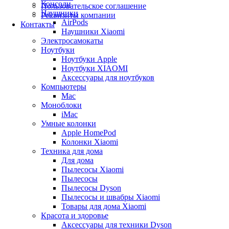
Консоли
Пользовательское соглашение
Наушники
Реквизиты компании
AirPods
Контакты
Наушники Xiaomi
Электросамокаты
Ноутбуки
Ноутбуки Apple
Ноутбуки XIAOMI
Аксессуары для ноутбуков
Компьютеры
Mac
Моноблоки
iMac
Умные колонки
Apple HomePod
Колонки Xiaomi
Техника для дома
Для дома
Пылесосы Xiaomi
Пылесосы
Пылесосы Dyson
Пылесосы и швабры Xiaomi
Товары для дома Xiaomi
Красота и здоровье
Аксессуары для техники Dyson