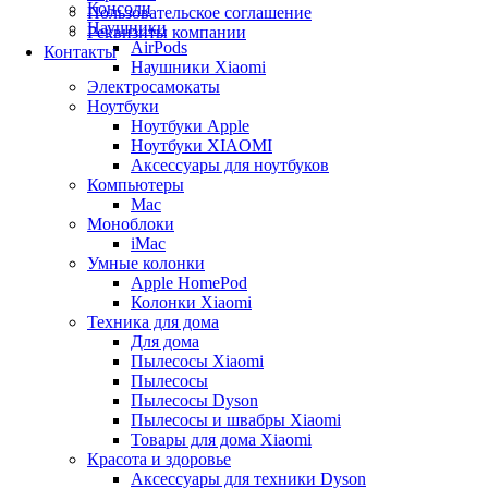
Консоли
Пользовательское соглашение
Наушники
Реквизиты компании
AirPods
Контакты
Наушники Xiaomi
Электросамокаты
Ноутбуки
Ноутбуки Apple
Ноутбуки XIAOMI
Аксессуары для ноутбуков
Компьютеры
Mac
Моноблоки
iMac
Умные колонки
Apple HomePod
Колонки Xiaomi
Техника для дома
Для дома
Пылесосы Xiaomi
Пылесосы
Пылесосы Dyson
Пылесосы и швабры Xiaomi
Товары для дома Xiaomi
Красота и здоровье
Аксессуары для техники Dyson