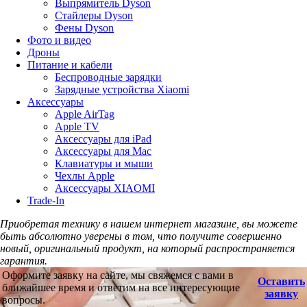
Выпрямитель Dyson
Стайлеры Dyson
Фены Dyson
Фото и видео
Дроны
Питание и кабели
Беспроводные зарядки
Зарядные устройства Xiaomi
Аксессуары
Apple AirTag
Apple TV
Аксессуары для iPad
Аксессуары для Mac
Клавиатуры и мыши
Чехлы Apple
Аксессуары XIAOMI
Trade-In
Приобретая технику в нашем интернет магазине, вы можете
быть абсолютно уверены в том, что получите совершенно
новый, оригинальный продукт, на который распространяется
гарантия.
Оформите заявку на сайте, мы свяжемся с вами в
Оставить
ближайшее время и ответим на все интересующие
заявку
вопросы.