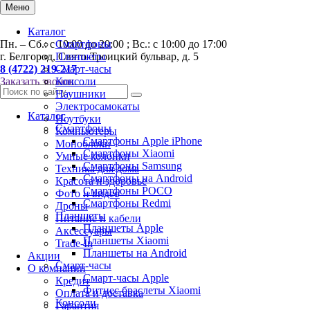
Меню
Каталог
Пн. – Сб.: с 10:00 до 20:00 ; Вс.: с 10:00 до 17:00
Смартфоны
г. Белгород, Свято-Троицкий бульвар, д. 5
Планшеты
8 (4722) 219-217
Смарт-часы
Заказать звонок
Консоли
Наушники
Электросамокаты
Каталог
Ноутбуки
Смартфоны
Компьютеры
Смартфоны Apple iPhone
Моноблоки
Смартфоны Хiaomi
Умные колонки
Смартфоны Samsung
Техника для дома
Смартфоны на Android
Красота и здоровье
Смартфоны POCO
Фото и видео
Смартфоны Redmi
Дроны
Планшеты
Питание и кабели
Планшеты Apple
Аксессуары
Планшеты Xiaomi
Trade-In
Планшеты на Android
Акции
Смарт-часы
О компании
Смарт-часы Apple
Кредит
Фитнес браслеты Xiaomi
Оплата и доставка
Консоли
Гарантия