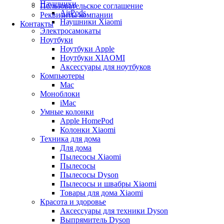
Наушники
Пользовательское соглашение
AirPods
Реквизиты компании
Наушники Xiaomi
Контакты
Электросамокаты
Ноутбуки
Ноутбуки Apple
Ноутбуки XIAOMI
Аксессуары для ноутбуков
Компьютеры
Mac
Моноблоки
iMac
Умные колонки
Apple HomePod
Колонки Xiaomi
Техника для дома
Для дома
Пылесосы Xiaomi
Пылесосы
Пылесосы Dyson
Пылесосы и швабры Xiaomi
Товары для дома Xiaomi
Красота и здоровье
Аксессуары для техники Dyson
Выпрямитель Dyson