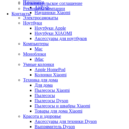
Наушники
Пользовательское соглашение
AirPods
Реквизиты компании
Наушники Xiaomi
Контакты
Электросамокаты
Ноутбуки
Ноутбуки Apple
Ноутбуки XIAOMI
Аксессуары для ноутбуков
Компьютеры
Mac
Моноблоки
iMac
Умные колонки
Apple HomePod
Колонки Xiaomi
Техника для дома
Для дома
Пылесосы Xiaomi
Пылесосы
Пылесосы Dyson
Пылесосы и швабры Xiaomi
Товары для дома Xiaomi
Красота и здоровье
Аксессуары для техники Dyson
Выпрямитель Dyson