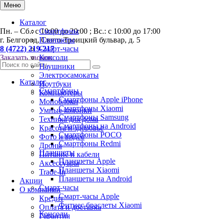
Меню
Каталог
Пн. – Сб.: с 10:00 до 20:00 ; Вс.: с 10:00 до 17:00
Смартфоны
г. Белгород, Свято-Троицкий бульвар, д. 5
Планшеты
8 (4722) 219-217
Смарт-часы
Заказать звонок
Консоли
Наушники
Электросамокаты
Каталог
Ноутбуки
Смартфоны
Компьютеры
Смартфоны Apple iPhone
Моноблоки
Смартфоны Хiaomi
Умные колонки
Смартфоны Samsung
Техника для дома
Смартфоны на Android
Красота и здоровье
Смартфоны POCO
Фото и видео
Смартфоны Redmi
Дроны
Планшеты
Питание и кабели
Планшеты Apple
Аксессуары
Планшеты Xiaomi
Trade-In
Планшеты на Android
Акции
Смарт-часы
О компании
Смарт-часы Apple
Кредит
Фитнес браслеты Xiaomi
Оплата и доставка
Консоли
Гарантия