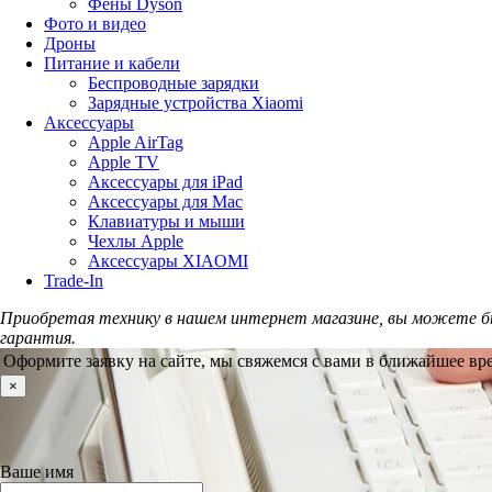
Фены Dyson
Фото и видео
Дроны
Питание и кабели
Беспроводные зарядки
Зарядные устройства Xiaomi
Аксессуары
Apple AirTag
Apple TV
Аксессуары для iPad
Аксессуары для Mac
Клавиатуры и мыши
Чехлы Apple
Аксессуары XIAOMI
Trade-In
Приобретая технику в нашем интернет магазине, вы можете б
гарантия.
Оформите заявку на сайте, мы свяжемся с вами в ближайшее вр
×
Ваше имя