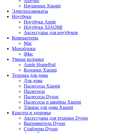
AirPods
Наушники Xiaomi
Электросамокаты
Ноутбуки
Ноутбуки Apple
Ноутбуки XIAOMI
Аксессуары для ноутбуков
Компьютеры
Mac
Моноблоки
iMac
Умные колонки
Apple HomePod
Колонки Xiaomi
Техника для дома
Для дома
Пылесосы Xiaomi
Пылесосы
Пылесосы Dyson
Пылесосы и швабры Xiaomi
Товары для дома Xiaomi
Красота и здоровье
Аксессуары для техники Dyson
Выпрямитель Dyson
Стайлеры Dyson