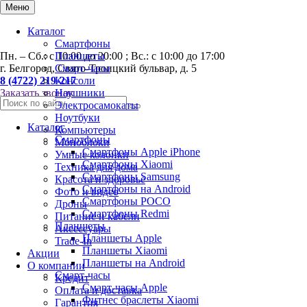
0
Меню
Каталог
Смартфоны
Пн. – Сб.: с 10:00 до 20:00 ; Вс.: с 10:00 до 17:00
Планшеты
г. Белгород, Свято-Троицкий бульвар, д. 5
Смарт-часы
8 (4722) 219-217
Консоли
Заказать звонок
Наушники
Электросамокаты
Ноутбуки
Каталог
Компьютеры
Смартфоны
Моноблоки
Смартфоны Apple iPhone
Умные колонки
Смартфоны Хiaomi
Техника для дома
Смартфоны Samsung
Красота и здоровье
Смартфоны на Android
Фото и видео
Смартфоны POCO
Дроны
Смартфоны Redmi
Питание и кабели
Планшеты
Аксессуары
Планшеты Apple
Trade-In
Планшеты Xiaomi
Акции
Планшеты на Android
О компании
Смарт-часы
Кредит
Смарт-часы Apple
Оплата и доставка
Фитнес браслеты Xiaomi
Гарантия