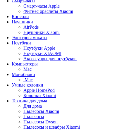
Смарт-часы
Смарт-часы Apple
Фитнес браслеты Xiaomi
Консоли
Наушники
AirPods
Наушники Xiaomi
Электросамокаты
Ноутбуки
Ноутбуки Apple
Ноутбуки XIAOMI
Аксессуары для ноутбуков
Компьютеры
Mac
Моноблоки
iMac
Умные колонки
Apple HomePod
Колонки Xiaomi
Техника для дома
Для дома
Пылесосы Xiaomi
Пылесосы
Пылесосы Dyson
Пылесосы и швабры Xiaomi