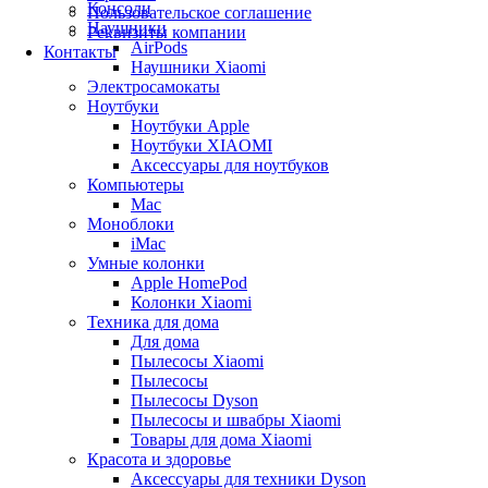
Консоли
Пользовательское соглашение
Наушники
Реквизиты компании
AirPods
Контакты
Наушники Xiaomi
Электросамокаты
Ноутбуки
Ноутбуки Apple
Ноутбуки XIAOMI
Аксессуары для ноутбуков
Компьютеры
Mac
Моноблоки
iMac
Умные колонки
Apple HomePod
Колонки Xiaomi
Техника для дома
Для дома
Пылесосы Xiaomi
Пылесосы
Пылесосы Dyson
Пылесосы и швабры Xiaomi
Товары для дома Xiaomi
Красота и здоровье
Аксессуары для техники Dyson