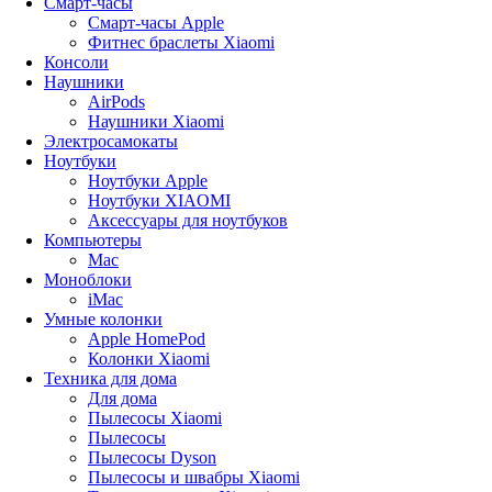
Смарт-часы
Смарт-часы Apple
Фитнес браслеты Xiaomi
Консоли
Наушники
AirPods
Наушники Xiaomi
Электросамокаты
Ноутбуки
Ноутбуки Apple
Ноутбуки XIAOMI
Аксессуары для ноутбуков
Компьютеры
Mac
Моноблоки
iMac
Умные колонки
Apple HomePod
Колонки Xiaomi
Техника для дома
Для дома
Пылесосы Xiaomi
Пылесосы
Пылесосы Dyson
Пылесосы и швабры Xiaomi