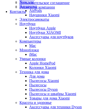
Консоли
Пользовательское соглашение
Наушники
Реквизиты компании
AirPods
Контакты
Наушники Xiaomi
Электросамокаты
Ноутбуки
Ноутбуки Apple
Ноутбуки XIAOMI
Аксессуары для ноутбуков
Компьютеры
Mac
Моноблоки
iMac
Умные колонки
Apple HomePod
Колонки Xiaomi
Техника для дома
Для дома
Пылесосы Xiaomi
Пылесосы
Пылесосы Dyson
Пылесосы и швабры Xiaomi
Товары для дома Xiaomi
Красота и здоровье
Аксессуары для техники Dyson