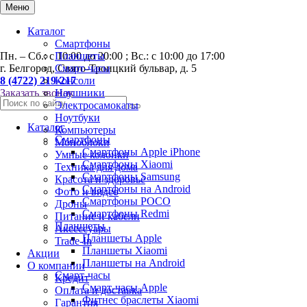
0
Меню
Каталог
Смартфоны
Пн. – Сб.: с 10:00 до 20:00 ; Вс.: с 10:00 до 17:00
Планшеты
г. Белгород, Свято-Троицкий бульвар, д. 5
Смарт-часы
8 (4722) 219-217
Консоли
Заказать звонок
Наушники
Электросамокаты
Ноутбуки
Каталог
Компьютеры
Смартфоны
Моноблоки
Смартфоны Apple iPhone
Умные колонки
Смартфоны Хiaomi
Техника для дома
Смартфоны Samsung
Красота и здоровье
Смартфоны на Android
Фото и видео
Смартфоны POCO
Дроны
Смартфоны Redmi
Питание и кабели
Планшеты
Аксессуары
Планшеты Apple
Trade-In
Планшеты Xiaomi
Акции
Планшеты на Android
О компании
Смарт-часы
Кредит
Смарт-часы Apple
Оплата и доставка
Фитнес браслеты Xiaomi
Гарантия