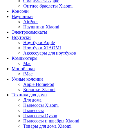
Смарт-часы Apple
Фитнес браслеты Xiaomi
Консоли
Наушники
AirPods
Наушники Xiaomi
Электросамокаты
Ноутбуки
Ноутбуки Apple
Ноутбуки XIAOMI
Аксессуары для ноутбуков
Компьютеры
Mac
Моноблоки
iMac
Умные колонки
Apple HomePod
Колонки Xiaomi
Техника для дома
Для дома
Пылесосы Xiaomi
Пылесосы
Пылесосы Dyson
Пылесосы и швабры Xiaomi
Товары для дома Xiaomi