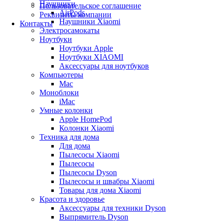
Наушники
Пользовательское соглашение
AirPods
Реквизиты компании
Наушники Xiaomi
Контакты
Электросамокаты
Ноутбуки
Ноутбуки Apple
Ноутбуки XIAOMI
Аксессуары для ноутбуков
Компьютеры
Mac
Моноблоки
iMac
Умные колонки
Apple HomePod
Колонки Xiaomi
Техника для дома
Для дома
Пылесосы Xiaomi
Пылесосы
Пылесосы Dyson
Пылесосы и швабры Xiaomi
Товары для дома Xiaomi
Красота и здоровье
Аксессуары для техники Dyson
Выпрямитель Dyson