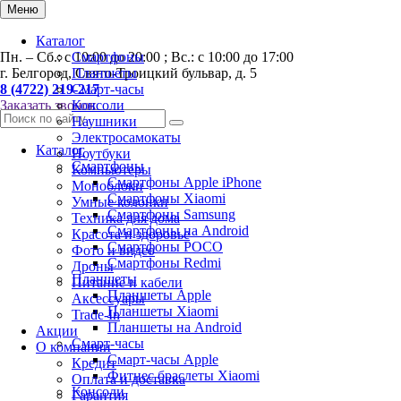
Меню
Каталог
Пн. – Сб.: с 10:00 до 20:00 ; Вс.: с 10:00 до 17:00
Смартфоны
г. Белгород, Свято-Троицкий бульвар, д. 5
Планшеты
8 (4722) 219-217
Смарт-часы
Заказать звонок
Консоли
Наушники
Электросамокаты
Каталог
Ноутбуки
Смартфоны
Компьютеры
Смартфоны Apple iPhone
Моноблоки
Смартфоны Хiaomi
Умные колонки
Смартфоны Samsung
Техника для дома
Смартфоны на Android
Красота и здоровье
Смартфоны POCO
Фото и видео
Смартфоны Redmi
Дроны
Планшеты
Питание и кабели
Планшеты Apple
Аксессуары
Планшеты Xiaomi
Trade-In
Планшеты на Android
Акции
Смарт-часы
О компании
Смарт-часы Apple
Кредит
Фитнес браслеты Xiaomi
Оплата и доставка
Консоли
Гарантия