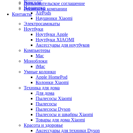
Консоли
Пользовательское соглашение
Наушники
Реквизиты компании
AirPods
Контакты
Наушники Xiaomi
Электросамокаты
Ноутбуки
Ноутбуки Apple
Ноутбуки XIAOMI
Аксессуары для ноутбуков
Компьютеры
Mac
Моноблоки
iMac
Умные колонки
Apple HomePod
Колонки Xiaomi
Техника для дома
Для дома
Пылесосы Xiaomi
Пылесосы
Пылесосы Dyson
Пылесосы и швабры Xiaomi
Товары для дома Xiaomi
Красота и здоровье
Аксессуары для техники Dyson