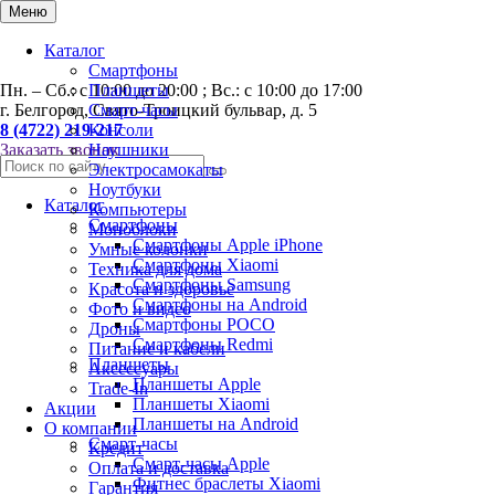
0
Меню
Каталог
Смартфоны
Пн. – Сб.: с 10:00 до 20:00 ; Вс.: с 10:00 до 17:00
Планшеты
г. Белгород, Свято-Троицкий бульвар, д. 5
Смарт-часы
8 (4722) 219-217
Консоли
Заказать звонок
Наушники
Электросамокаты
Ноутбуки
Каталог
Компьютеры
Смартфоны
Моноблоки
Смартфоны Apple iPhone
Умные колонки
Смартфоны Хiaomi
Техника для дома
Смартфоны Samsung
Красота и здоровье
Смартфоны на Android
Фото и видео
Смартфоны POCO
Дроны
Смартфоны Redmi
Питание и кабели
Планшеты
Аксессуары
Планшеты Apple
Trade-In
Планшеты Xiaomi
Акции
Планшеты на Android
О компании
Смарт-часы
Кредит
Смарт-часы Apple
Оплата и доставка
Фитнес браслеты Xiaomi
Гарантия