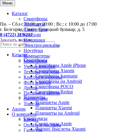
0
Меню
Каталог
Смартфоны
Пн. – Сб.: с 10:00 до 20:00 ; Вс.: с 10:00 до 17:00
Планшеты
г. Белгород, Свято-Троицкий бульвар, д. 5
Смарт-часы
8 (4722) 219-217
Консоли
Заказать звонок
Наушники
Электросамокаты
Ноутбуки
Каталог
Компьютеры
Смартфоны
Моноблоки
Смартфоны Apple iPhone
Умные колонки
Смартфоны Хiaomi
Техника для дома
Смартфоны Samsung
Красота и здоровье
Смартфоны на Android
Фото и видео
Смартфоны POCO
Дроны
Смартфоны Redmi
Питание и кабели
Планшеты
Аксессуары
Планшеты Apple
Trade-In
Планшеты Xiaomi
Акции
Планшеты на Android
О компании
Смарт-часы
Кредит
Смарт-часы Apple
Оплата и доставка
Фитнес браслеты Xiaomi
Гарантия