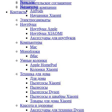
Консоли
Пользовательское соглашение
Наушники
Реквизиты компании
AirPods
Контакты
Наушники Xiaomi
Электросамокаты
Ноутбуки
Ноутбуки Apple
Ноутбуки XIAOMI
Аксессуары для ноутбуков
Компьютеры
Mac
Моноблоки
iMac
Умные колонки
Apple HomePod
Колонки Xiaomi
Техника для дома
Для дома
Пылесосы Xiaomi
Пылесосы
Пылесосы Dyson
Пылесосы и швабры Xiaomi
Товары для дома Xiaomi
Красота и здоровье
Аксессуары для техники Dyson